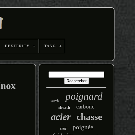
DEXTERITY
TANG
Inox
poignard
survie
carbone
sheath
acier
chasse
poignée
cuir