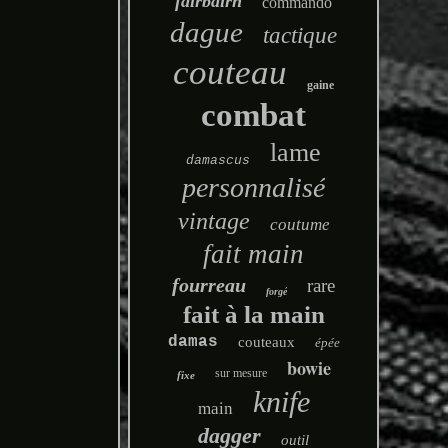
fairbairn
commando
dague
tactique
couteau
gaine
combat
lame
damascus
personnalisé
vintage
coutume
fait main
fourreau
rare
forgé
fait à la main
damas
couteaux
épée
bowie
sur mesure
fixe
knife
main
dagger
outil