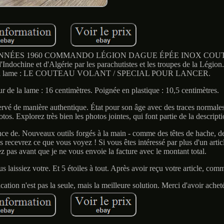
NNÉES 1960 COMMANDO LÉGION DAGUE ÉPÉE INOX COUT
'Indochine et d'Algérie par les parachutistes et les troupes de la Légio
s de la lame : LE COUTEAU VOLANT / SPECIAL POUR LANCER.
 de la lame : 16 centimètres. Poignée en plastique : 10,5 centimètres.
vé de manière authentique. État pour son âge avec des traces normales d
tos. Explorez très bien les photos jointes, qui font partie de la descripti
ce de. Nouveaux outils forgés à la main - comme des têtes de hache, d
us recevrez ce que vous voyez ! Si vous êtes intéressé par plus d'un artic
z pas avant que je ne vous envoie la facture avec le montant total.
us laissiez votre. Et 5 étoiles à tout. Après avoir reçu votre article, com
tion n'est pas la seule, mais la meilleure solution. Merci d'avoir achet