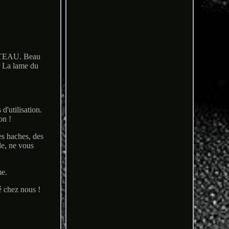
EAU. Beau
n. La lame du
'utilisation.
on !
es haches, des
le, ne vous
me.
é chez nous !