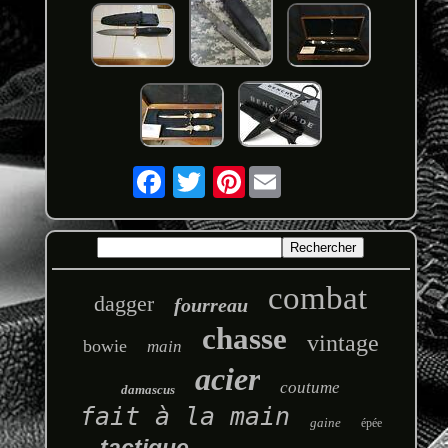
Pinterest
combat
dagger
fourreau
chasse
vintage
bowie
main
acier
coutume
damascus
fait à la main
gaine
épée
tactique