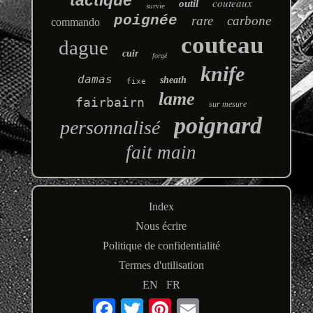
couteaux
outil
survie
poignée
rare
carbone
commando
couteau
dague
cuir
forgé
knife
damas
sheath
fixe
lame
fairbairn
sur mesure
poignard
personnalisé
fait main
Index
Nous écrire
Politique de confidentialité
Termes d'utilisation
EN
FR