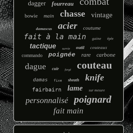
combat
dagger
fourreau
chasse
vintage
bowie
main
acier
coutume
damascus
fait à la main
gaine
épée
tactique
couteaux
outil
survie
poignée
rare
carbone
commando
couteau
dague
cuir
forgé
knife
damas
sheath
fixe
lame
fairbairn
sur mesure
poignard
personnalisé
fait main